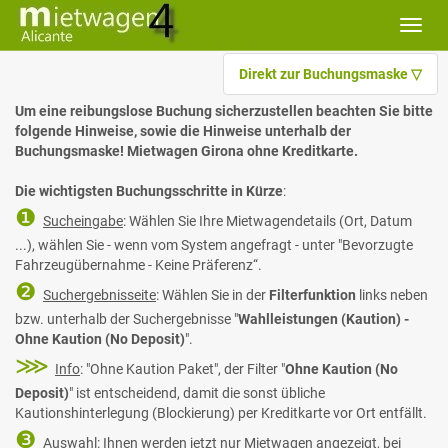
Toggl
navig
Direkt zur Buchungsmaske ▽
Um eine reibungslose Buchung sicherzustellen beachten Sie bitte
folgende Hinweise, sowie die Hinweise unterhalb der
Buchungsmaske! Mietwagen Girona ohne Kreditkarte.
Die wichtigsten Buchungsschritte in Kürze
:
❶
Sucheingabe
: Wählen Sie Ihre Mietwagendetails (Ort, Datum
...), wählen Sie - wenn vom System angefragt - unter "Bevorzugte
Fahrzeugübernahme - Keine Präferenz“.
❷
Suchergebnisseite
: Wählen Sie in der
Filterfunktion
links neben
bzw. unterhalb der Suchergebnisse "
Wahlleistungen (Kaution) -
Ohne Kaution (No Deposit)
".
⋙
Info
: "Ohne Kaution Paket", der Filter "
Ohne Kaution (No
Deposit)
" ist entscheidend, damit die sonst übliche
Kautionshinterlegung (Blockierung) per Kreditkarte vor Ort entfällt.
❸
Auswahl
: Ihnen werden jetzt nur Mietwagen angezeigt, bei