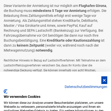
Diese Variante der Anmietung ist nur möglich am
Flughafen Girona
,
die Buchung muss
mindestens 5 Tage vor Anmietung
erfolgen. Die
Belastung Ihres Zahlungsmittels erfolgt erst wenige Tage vor
Anmietung. Als Zahlungsmittel stehen Kreditkarte, Debitkarte,
Master / Visa Girokarte und Amex, sowie PayPal, Kauf auf
Rechnung und SEPA Lastschrift (Bankeinzug) zur Verfügung. Bei
Fahrzeugübernahme vor Ort benötigen Sie dann nur noch Ihre
Buchungsbestätigung. Eine
Kreditkarte oder Kautionszahlung
ist
dann zu
keinem Zeitpunkt
(weder vor, während noch nach der
Mietwagennutzung)
notwendig
.
Rechtlicher Hinweis in Bezug auf Lastschriftverfahren: Mit Teilnahme an dem
Lastschrifteinzugsverfahren versichern Sie, dass Ihr Konto über die
notwendige Deckung verfügt. Sie können innerhalb von acht Wochen,
beginnend mit dem Belastungsdatum, die Erstattung des belasteten Betrages
verlangen. Es gelten dabei die mit Ihrem Kreditinstitut vereinbarten
Bedingungen.
Datenschutzbestimmungen
Wir verwenden Cookies
Wir können diese zur Analyse unserer Besucherdaten platzieren, um unsere
Webseite zu verbessern, personalisierte Inhalte anzuzeigen und Ihnen ein
Impressum & Kontakt
großartiges Webseiten-Erlebnis zu bieten. Für weitere Informationen zu den