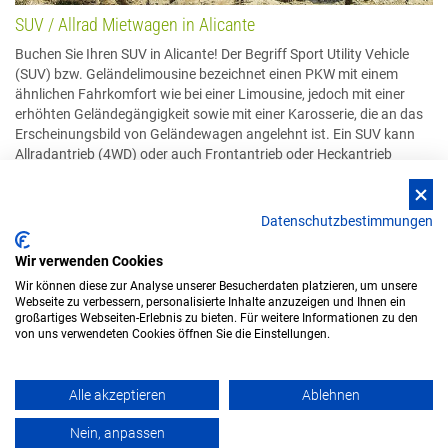
SUV / Allrad Mietwagen in Alicante
Buchen Sie Ihren SUV in Alicante! Der Begriff Sport Utility Vehicle
(SUV) bzw. Geländelimousine bezeichnet einen PKW mit einem
ähnlichen Fahrkomfort wie bei einer Limousine, jedoch mit einer
erhöhten Geländegängigkeit sowie mit einer Karosserie, die an das
Erscheinungsbild von Geländewagen angelehnt ist. Ein SUV kann
Allradantrieb (4WD) oder auch Frontantrieb oder Heckantrieb
haben. Wählen Sie bitte auf der Suchergebnisseite die
entsprechende Filterfunktion. Ihren werden dann nur Mietwagen
nach Ihren Wunschvorgaben angezeigt.
Datenschutzbestimmungen
Wir verwenden Cookies
Wir können diese zur Analyse unserer Besucherdaten platzieren, um unsere
Webseite zu verbessern, personalisierte Inhalte anzuzeigen und Ihnen ein
Impressum & Kontakt
großartiges Webseiten-Erlebnis zu bieten. Für weitere Informationen zu den
AGB
von uns verwendeten Cookies öffnen Sie die Einstellungen.
Datenschutz
Disclaimer
Cookiehinweis & Einstellungen
Alle akzeptieren
Ablehnen
Nein, anpassen